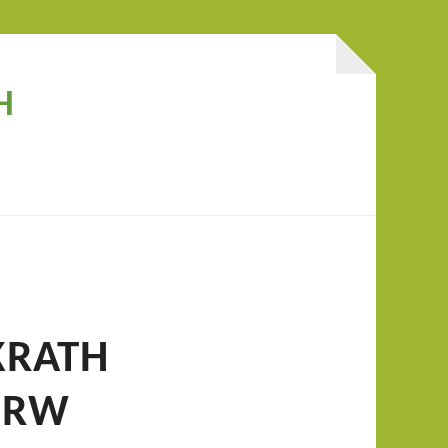
H
KRATH
NRW