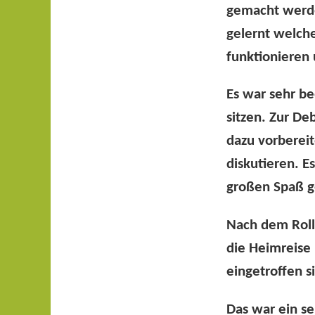
gemacht werde
gelernt welch
funktionieren 
Es war sehr b
sitzen. Zur De
dazu vorberei
diskutieren. 
großen Spaß 
Nach dem Roll
die Heimreise
eingetroffen s
Das war ein seh